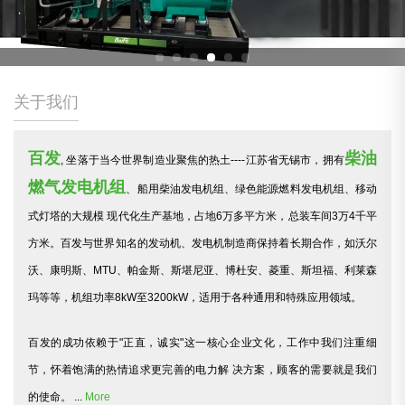
关于我们
百发
柴油
, 坐落于当今世界制造业聚焦的热土----江苏省无锡市，拥有
燃气发电机组
、船用柴油发电机组、绿色能源燃料发电机组、移动
式灯塔的大规模 现代化生产基地，占地6万多平方米，总装车间3万4千平
方米。百发与世界知名的发动机、发电机制造商保持着长期合作，如沃尔
沃、康明斯、MTU、帕金斯、斯堪尼亚、博杜安、菱重、斯坦福、利莱森
玛等等，机组功率8kW至3200kW，适用于各种通用和特殊应用领域。
百发的成功依赖于"正直，诚实"这一核心企业文化，工作中我们注重细
节，怀着饱满的热情追求更完善的电力解 决方案，顾客的需要就是我们
的使命。 ...
More